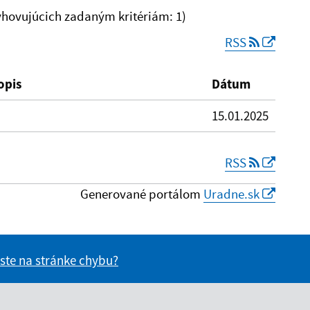
hovujúcich zadaným kritériám: 1)
RSS
Reset
opis
Dátum
15.01.2025
RSS
Generované portálom
Uradne.sk
 ste na stránke chybu?
vás užitočné?
e pre vás užitočné?