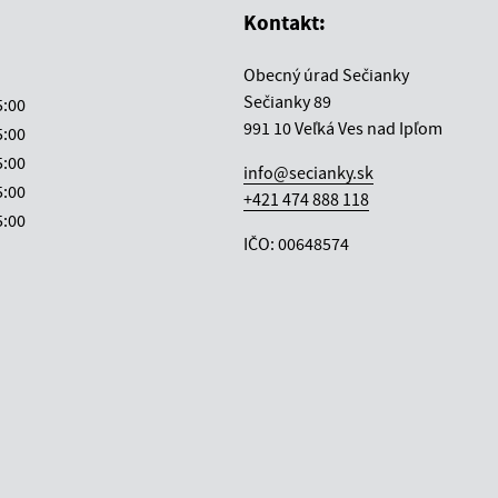
Kontakt:
Obecný úrad Sečianky
Sečianky 89
5:00
991 10 Veľká Ves nad Ipľom
5:00
5:00
info@secianky.sk
5:00
+421 474 888 118
5:00
IČO: 00648574