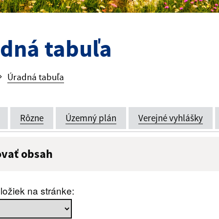
dná tabuľa
Úradná tabuľa
Rôzne
Územný plán
Verejné vyhlášky
ovať obsah
:
Popis:
ložiek na stránke:
zverejnenia do: