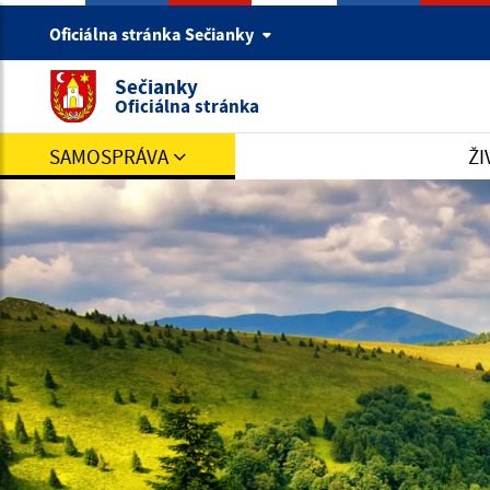
Oficiálna stránka Sečianky
Sečianky
Oficiálna stránka
SAMOSPRÁVA
ŽI