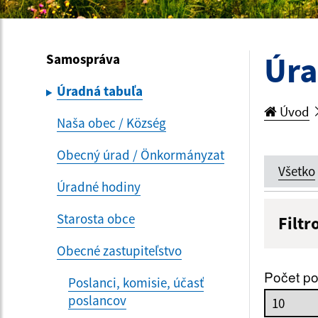
Úra
Samospráva
Úradná tabuľa
Úvod
Naša obec / Község
Obecný úrad / Önkormányzat
Všetko
Úradné hodiny
Starosta obce
Filtr
Názov
Obecné zastupiteľstvo
Počet po
Poslanci, komisie, účasť
poslancov
Dátum 