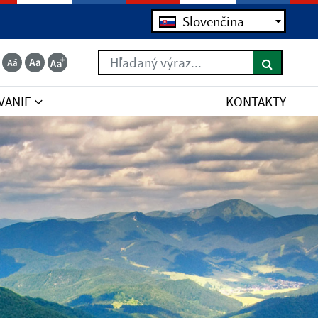
Jazyk
Slovenčina
Hľadaný výraz...
VANIE
KONTAKTY