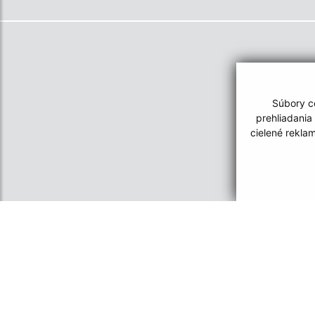
Súbory co
prehliadania
cielené rekla
Informácie o stránke:
Navigácia:
Vyhlásenie o prístupnosti
Vytlačiť aktuálnu strá