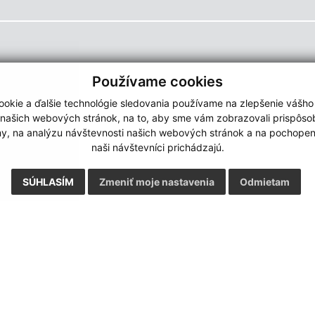
Používame cookies
okie a ďalšie technológie sledovania používame na zlepšenie vášho
 našich webových stránok, na to, aby sme vám zobrazovali prispôs
my, na analýzu návštevnosti našich webových stránok a na pochopeni
naši návštevníci prichádzajú.
SÚHLASÍM
Zmeniť moje nastavenia
Odmietam
Rýchle odkazy:
Aktualiz
nku
Naša obec
02.06.2026 