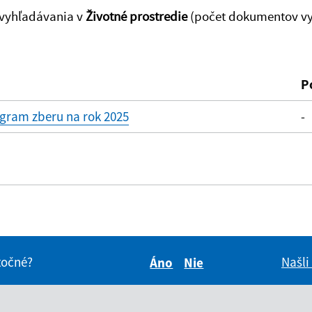
 vyhľadávania v
Životné prostredie
(počet dokumentov vy
ovať
P
ram zberu na rok 2025
-
itočné?
Našli
Áno
Nie
Boli tieto informácie pre 
Boli tieto informáci