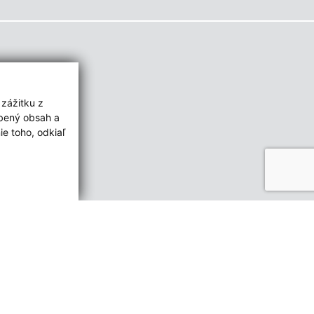
 zážitku z
obený obsah a
e toho, odkiaľ
ované:
Správca obsahu:
14:16 hod.
Správca obsahu je Obec