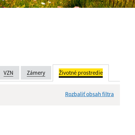
VZN
Zámery
Životné prostredie
Rozbaliť obsah filtra
Dátum zverejnenia od: