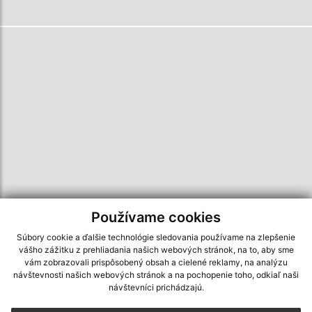
Používame cookies
Súbory cookie a ďalšie technológie sledovania používame na zlepšenie
vášho zážitku z prehliadania našich webových stránok, na to, aby sme
Informácie o stránke:
vám zobrazovali prispôsobený obsah a cielené reklamy, na analýzu
návštevnosti našich webových stránok a na pochopenie toho, odkiaľ naši
Vyhlásenie o prístupnosti
návštevníci prichádzajú.
Autorské práva