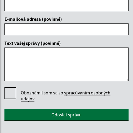
E-mailová adresa (povinné)
Text vašej správy (povinné)
Oboznámil som sa so
spracúvaním osobných
údajov
Google reCaptcha Response
Odoslať správu