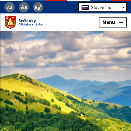
Jazyk
Slovenčina
Sečianky
Menu
Oficiálna stránka