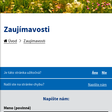
Zaujímavosti
Úvod
Zaujímavosti
Je táto stránka užitočná?
Áno
Nie
Boli tieto 
Boli 
Našli ste na stránke chybu?
Napíšte nám
Napíšte nám:
Meno (povinné)