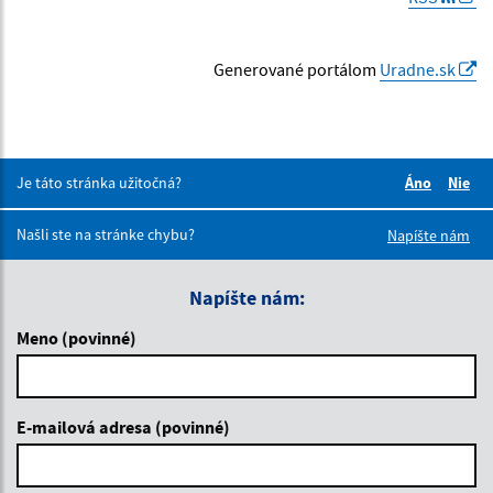
Generované portálom
Uradne.sk
Je táto stránka užitočná?
Áno
Nie
Boli tieto 
Boli 
Našli ste na stránke chybu?
Napíšte nám
Napíšte nám:
Meno (povinné)
E-mailová adresa (povinné)