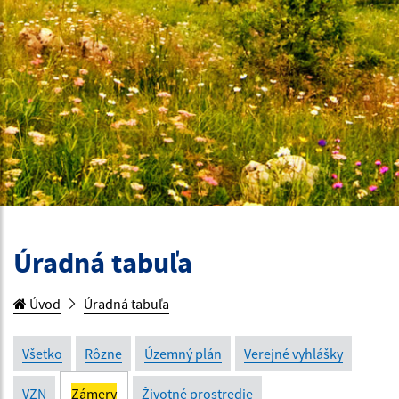
Úradná tabuľa
Úvod
Úradná tabuľa
Všetko
Rôzne
Územný plán
Verejné vyhlášky
VZN
Zámery
Životné prostredie