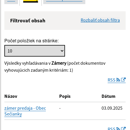
Filtrovať obsah
Rozbaliť obsah filtra
Názov:
Počet položiek na stránke:
Popis:
Výsledky vyhľadávania v
Zámery
(počet dokumentov
Dátum zverejnenia od:
vyhovujúcich zadaným kritériám: 1)
RSS
Dátum zverejnenia do:
Názov
Popis
Dátum
zámer predaja - Obec
-
03.09.2025
Sečianky
Filtrovať
Reset
RSS