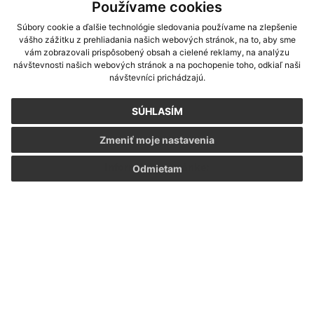
Používame cookies
Súbory cookie a ďalšie technológie sledovania používame na zlepšenie
vášho zážitku z prehliadania našich webových stránok, na to, aby sme
vám zobrazovali prispôsobený obsah a cielené reklamy, na analýzu
návštevnosti našich webových stránok a na pochopenie toho, odkiaľ naši
návštevníci prichádzajú.
SÚHLASÍM
Zmeniť moje nastavenia
Informácie o stránke:
Odmietam
Vyhlásenie o prístupnosti
Autorské práva
Ochrana osobných údajov
Navigácia:
Vytlačiť aktuálnu stránku
Mapa stránok
Cookies