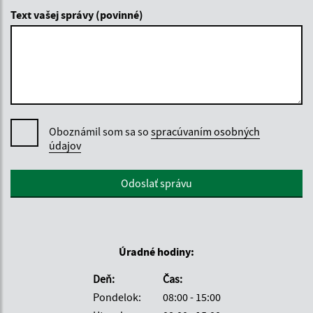
Text vašej správy (povinné)
Oboznámil som sa so
spracúvaním osobných
údajov
Google reCaptcha Response
Odoslať správu
Úradné hodiny:
Deň:
Čas:
Pondelok:
08:00 - 15:00