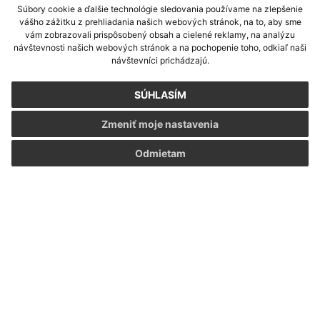
Súbory cookie a ďalšie technológie sledovania používame na zlepšenie
vášho zážitku z prehliadania našich webových stránok, na to, aby sme
vám zobrazovali prispôsobený obsah a cielené reklamy, na analýzu
návštevnosti našich webových stránok a na pochopenie toho, odkiaľ naši
návštevníci prichádzajú.
SÚHLASÍM
Zmeniť moje nastavenia
Odmietam
Informácie o stránke:
Vyhlásenie o prístupnosti
Autorské práva
Ochrana osobných údajov