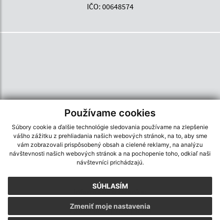
IČO: 00648574
Používame cookies
Súbory cookie a ďalšie technológie sledovania používame na zlepšenie
vášho zážitku z prehliadania našich webových stránok, na to, aby sme
vám zobrazovali prispôsobený obsah a cielené reklamy, na analýzu
návštevnosti našich webových stránok a na pochopenie toho, odkiaľ naši
návštevníci prichádzajú.
SÚHLASÍM
Informácie o stránke:
Zmeniť moje nastavenia
Vyhlásenie o prístupnosti