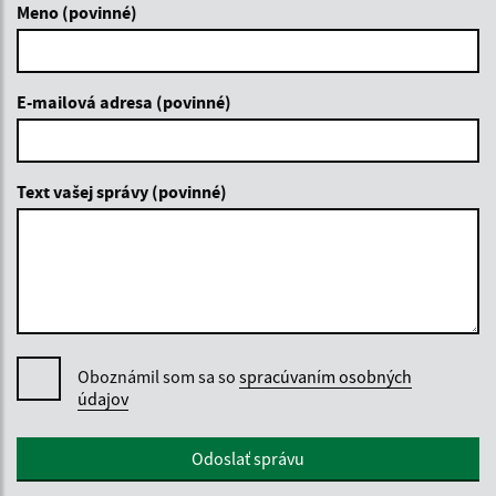
Meno (povinné)
E-mailová adresa (povinné)
Text vašej správy (povinné)
Oboznámil som sa so
spracúvaním osobných
údajov
Google reCaptcha Response
Odoslať správu