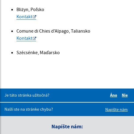
Bliżyn, Poľsko
Kontakt
Comune di Chies d'Alpago, Taliansko
Kontakt
Szécsénke, Maďarsko
Je táto stránka užitočná?
Áno
Nie
Boli tieto 
Boli 
Našli ste na stránke chybu?
Napíšte nám
Napíšte nám: