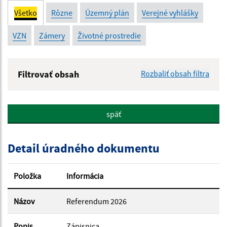
Všetko
Rôzne
Územný plán
Verejné vyhlášky
VZN
Zámery
Životné prostredie
Filtrovať obsah
Rozbaliť obsah filtra
Názov:
späť
Popis:
Detail úradného dokumentu
Dátum zverejnenia od:
Položka
Informácia
Dátum zverejnenia do:
Názov
Referendum 2026
Popis
Zápisnica