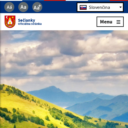
Jazyk
Slovenčina
Sečianky
Menu
Oficiálna stránka