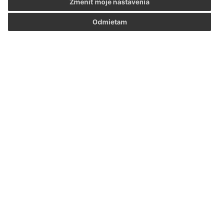
Zmeniť moje nastavenia
Odmietam
Informácie o stránke:
Vyhlásenie o prístupnosti
Autorské práva
Ochrana osobných údajov
Navigácia:
Vytlačiť aktuálnu stránku
Mapa stránok
Cookies
Rýchle odkazy:
Naša obec
História