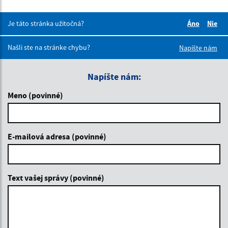
Je táto stránka užitočná?
Áno
Nie
Boli tieto 
Boli 
Našli ste na stránke chybu?
Napíšte nám
Napíšte nám:
Meno (povinné)
E-mailová adresa (povinné)
Text vašej správy (povinné)